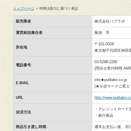
トップページ
＞ 特商法取引に基づく表記
販売業者
株式会社パブラボ
運営統括責任者
菊池 学
〒101-0028
所在地
東京都千代田区神田
03-5298-2280
電話番号
(問合せ受付時間 AM9:0
info★publabo.co.jp
E-MAIL
(★を@マークに変え
URL
http://www.publabo.co
・クレジットカード
決済方法
・銀行振込
商品引き渡し時期
通常お支払い後、3