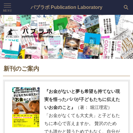
パブラボ Publication Laboratory
MENU
HOME
Live
Book
Ebook
新刊のご案内
Company
『お金がないと夢も希望も持てない現
実を悟ったパパが子どもたちに伝えた
いお金のこと』
（著： 堀江理宏）
「お金がなくても大丈夫」と子どもた
ちに本心で言えますか。 贅沢のため
でも誰かと競うためでもなく、自分が