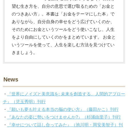
望む生き方を、自分の意思で選び取るための「お金と
のつきあい方」。本書は「お金をテーマにした本」で
ありながら、自分自身の幸せをどう広げていくのか、
そのためにお金というツールをどう使いこなし、人生
をより自由にしていくのかをまとめています。 お金と
いうツールを使って、人生を楽しむ方法を見つけてい
きましょう。
News
・
『世界にノイズと美意識を: 未来を創造する、人間的アプロー
チ』（児玉秀明）刊行
・
『願いも夢も叶える本当の脳の使い方』（藤田かこ）刊行
・
『あなたの姿に勢いをつけませんか?』（杉浦由里子）刊行
・
『幸せについて話し合ってみた』（池川明・岡安美智子）刊