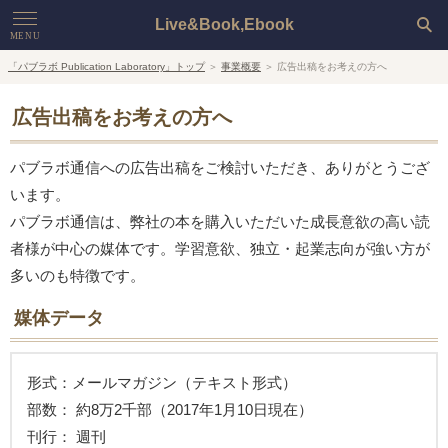
Live&Book,Ebook
MENU
「パブラボ Publication Laboratory」トップ
＞
事業概要
＞ 広告出稿をお考えの方へ
HOME
広告出稿をお考えの方へ
Live
パブラボ通信への広告出稿をご検討いただき、ありがとうござ
Book
います。
Ebook
パブラボ通信は、弊社の本を購入いただいた成長意欲の高い読
者様が中心の媒体です。学習意欲、独立・起業志向が強い方が
Company
多いのも特徴です。
媒体データ
形式：メールマガジン（テキスト形式）
部数： 約8万2千部（2017年1月10日現在）
刊行： 週刊