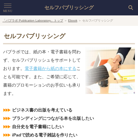
セルフパブリッシング
MENU
「パブラボ Publication Laboratory」トップ
＞
Ebook
＞ セルフパブリッシング
HOME
セルフパブリッシング
Live
パブラボでは、紙の本・電子書籍を問わ
Book
ず、セルフパブリッシュをサポートして
Ebook
おります。
電子書籍から紙の本にする
こ
とも可能です。また、ご希望に応じて、
Company
書籍のプロモーションのお手伝いも承り
ます。
ビジネス書の出版を考えている
ブランディングにつながる本を出版したい
自分史を電子書籍にしたい
iPadで読める電子雑誌を作りたい