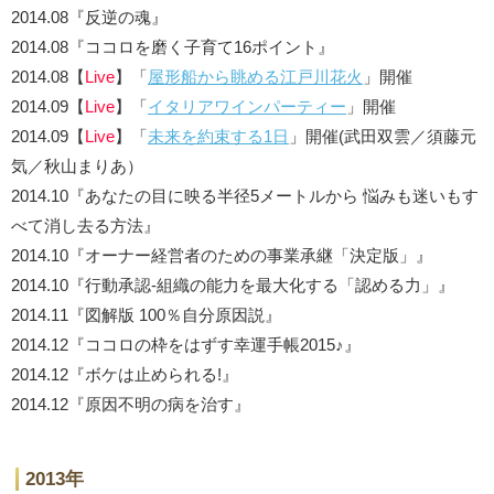
2014.08『反逆の魂』
2014.08『ココロを磨く子育て16ポイント』
2014.08【
Live
】「
屋形船から眺める江戸川花火
」開催
2014.09【
Live
】「
イタリアワインパーティー
」開催
2014.09【
Live
】「
未来を約束する1日
」開催(武田双雲／須藤元
気／秋山まりあ）
2014.10『あなたの目に映る半径5メートルから 悩みも迷いもす
べて消し去る方法』
2014.10『オーナー経営者のための事業承継「決定版」』
2014.10『行動承認-組織の能力を最大化する「認める力」』
2014.11『図解版 100％自分原因説』
2014.12『ココロの枠をはずす幸運手帳2015♪』
2014.12『ボケは止められる!』
2014.12『原因不明の病を治す』
2013年