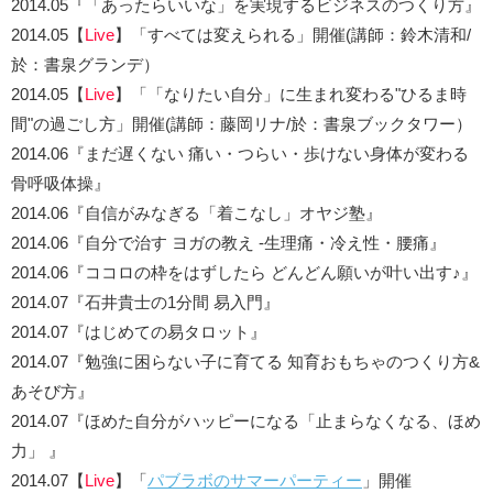
2014.05『「あったらいいな」を実現するビジネスのつくり方』
2014.05【
Live
】「すべては変えられる」開催(講師：鈴木清和/
於：書泉グランデ）
2014.05【
Live
】「「なりたい自分」に生まれ変わる"ひるま時
間"の過ごし方」開催(講師：藤岡リナ/於：書泉ブックタワー）
2014.06『まだ遅くない 痛い・つらい・歩けない身体が変わる
骨呼吸体操』
2014.06『自信がみなぎる「着こなし」オヤジ塾』
2014.06『自分で治す ヨガの教え -生理痛・冷え性・腰痛』
2014.06『ココロの枠をはずしたら どんどん願いが叶い出す♪』
2014.07『石井貴士の1分間 易入門』
2014.07『はじめての易タロット』
2014.07『勉強に困らない子に育てる 知育おもちゃのつくり方&
あそび方』
2014.07『ほめた自分がハッピーになる「止まらなくなる、ほめ
力」 』
2014.07【
Live
】「
パブラボのサマーパーティー
」開催