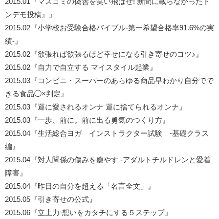
2015.01『マスコミの偽善を笑い飛ばせ! 新聞に載らなかったト
ンデモ投稿』』
2015.02『小学校お受験合格バイブル-第一希望合格率91.6%の実
績-』
2015.02『欲張れば欲張るほど幸せになる引き寄せのコツ♪』
2015.02『自力で自立する マイスタイル起業』
2015.03『コンビニ・スーパーのあらゆる商品早わかり自分でで
きる食品◯×判定』
2015.03『運に愛されるオンナ 運に捨てられるオンナ』
2015.03『一歩、前に。前に出る勇気のつくり方』
2015.04『生活総合ヨガ インストラクター試験 ‐基礎クラス
編』
2015.04『対人関係の傷みを癒やす -アダルトチルドレンと愛着
障害』
2015.04『昨日の自分を超える「名言全文」』
2015.05『引き寄せの公式』
2015.06『立上力-想いをカタチにする５ステップ』