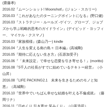
(齋藤孝)
2016.02『ムーンショット! Moonshot!』(ジョン・スカリー)
2016.03『これがあなたのターニングポイントになる』(野口健)
2016.03『ストラテジー・ルールズ -ゲイツ、グローブ、ジョブ
ズから学ぶ戦略的思考のガイドライン』(デイビッド・ヨッフィ
ー、 マイケル・クスマノ)
2016.03『家族模様』(森山乃一) kindle
2016.04『人生を変える南の島々 日本編』(高城剛)
2016.05『期待に応えない生き方』(石原加受子)
2016.06『「未来設定」で幸せな恋愛を引き寄せる！』(moritto)
2016.08『5千人の社長がすでに始めているテキトー経営』（小
山昇）
2016.08『LIFE PACKING2.1 未来を生きるためのモノと知
恵』（高城剛）
2016.10『世界中でいちばん幸せな結婚を叶える不倫成就』（藤
岡リナ）
2016.11『日めくり 引き寄せ 笑みくり』（山富浩司）