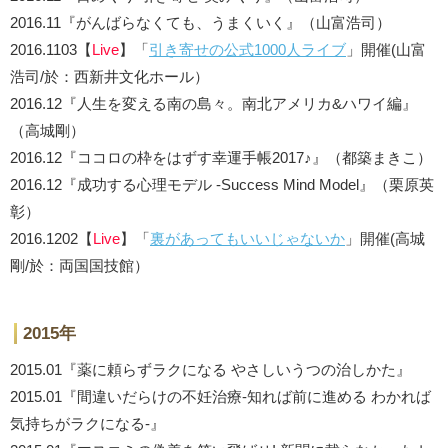
2016.11『がんばらなくても、うまくいく』（山富浩司）
2016.1103【
Live
】「
引き寄せの公式1000人ライブ
」開催(山富
浩司/於：西新井文化ホール）
2016.12『人生を変える南の島々。南北アメリカ&ハワイ編』
（高城剛）
2016.12『ココロの枠をはずす幸運手帳2017♪』（都築まきこ）
2016.12『成功する心理モデル -Success Mind Model』（栗原英
彰）
2016.1202【
Live
】「
裏があってもいいじゃないか
」開催(高城
剛/於：両国国技館）
2015年
2015.01『薬に頼らずラクになる やさしいうつの治しかた』
2015.01『間違いだらけの不妊治療‐知れば前に進める わかれば
気持ちがラクになる‐』