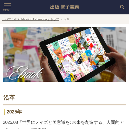
出版 電子書籍
MENU
「パブラボ Publication Laboratory」トップ
＞ 沿革
HOME
Live
Book
Ebook
Company
沿革
2025年
2025.08『世界にノイズと美意識を: 未来を創造する、人間的ア