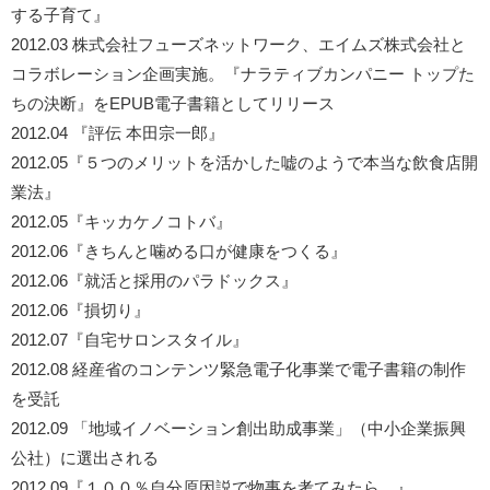
する子育て』
2012.03 株式会社フューズネットワーク、エイムズ株式会社と
コラボレーション企画実施。『ナラティブカンパニー トップた
ちの決断』をEPUB電子書籍としてリリース
2012.04 『評伝 本田宗一郎』
2012.05『５つのメリットを活かした嘘のようで本当な飲食店開
業法』
2012.05『キッカケノコトバ』
2012.06『きちんと噛める口が健康をつくる』
2012.06『就活と採用のパラドックス』
2012.06『損切り』
2012.07『自宅サロンスタイル』
2012.08 経産省のコンテンツ緊急電子化事業で電子書籍の制作
を受託
2012.09 「地域イノベーション創出助成事業」（中小企業振興
公社）に選出される
2012.09『１００％自分原因説で物事を考てみたら…』