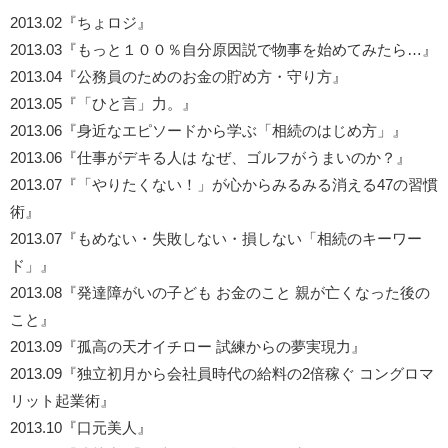
2013.02『ちょロジ』
2013.03『もっと１００％自分原因説で物事を始めてみたら…』
2013.04『公務員のためのお金の貯め方・守り方』
2013.05『「ひと言」力。』
2013.06『身近なエピソードから学ぶ「相続のはじめ方」』
2013.06『仕事がデキる人は なぜ、ゴルフがうまいのか？』
2013.07『「やりたくない！」が心からみるみる消える47の習慣
術』
2013.07『もめない・失敗しない・損しない「相続のキーワー
ド」』
2013.08『発達障がいの子ども お金のこと 親が亡くなった後の
こと』
2013.09『孤高の天才イチロー 試練からの夢実現力』
2013.09『独立初月から会社員時代の給料の2倍稼ぐ コングロマ
リット起業術』
2013.10『口元美人』