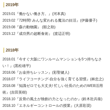
2019年
2019.01『働かない働き方。』(河本真)
2019.02『72時間! みんな変われる魔法の妊活』(伊藤優子)
2019.08『森の動物園』 (順之助)
2019.12『成功男の超断食術』 (渡辺正明)
2018年
2018.01『今すぐ大阪にワンルームマンションを5つ持ちなさ
い！』(黒松雄平)
2018.06『お金持ちレッスン』(彩聖健人)
2018.07『ライフコーチング-自分を強く育てる習慣』(林忠之)
2018.08『知識ゼロでも大丈夫! 忙しい社長のためのWEB活用
術』(吉田英樹)
2018.10『反骨の風土が独創の力となったのか』(鈴木壯兵衞)
2018.10『エネルギーコントロールの授業』(大原彩奨)